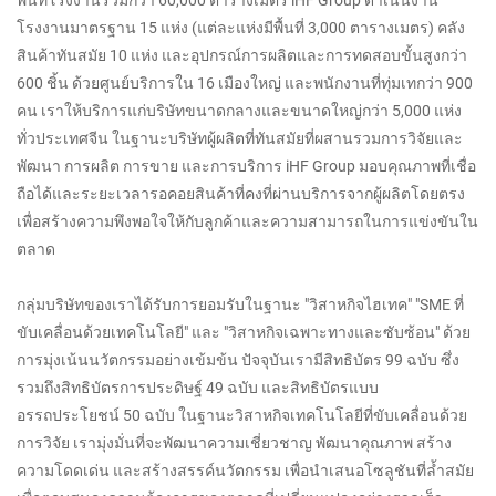
พื้นที่โรงงานรวมกว่า 60,000 ตารางเมตร iHF Group ดำเนินงาน
โรงงานมาตรฐาน 15 แห่ง (แต่ละแห่งมีพื้นที่ 3,000 ตารางเมตร) คลัง
สินค้าทันสมัย ​​10 แห่ง และอุปกรณ์การผลิตและการทดสอบขั้นสูงกว่า
600 ชิ้น ด้วยศูนย์บริการใน 16 เมืองใหญ่ และพนักงานที่ทุ่มเทกว่า 900
คน เราให้บริการแก่บริษัทขนาดกลางและขนาดใหญ่กว่า 5,000 แห่ง
ทั่วประเทศจีน ในฐานะบริษัทผู้ผลิตที่ทันสมัยที่ผสานรวมการวิจัยและ
พัฒนา การผลิต การขาย และการบริการ iHF Group มอบคุณภาพที่เชื่อ
ถือได้และระยะเวลารอคอยสินค้าที่คงที่ผ่านบริการจากผู้ผลิตโดยตรง
เพื่อสร้างความพึงพอใจให้กับลูกค้าและความสามารถในการแข่งขันใน
ตลาด
กลุ่มบริษัทของเราได้รับการยอมรับในฐานะ "วิสาหกิจไฮเทค" "SME ที่
ขับเคลื่อนด้วยเทคโนโลยี" และ "วิสาหกิจเฉพาะทางและซับซ้อน" ด้วย
การมุ่งเน้นนวัตกรรมอย่างเข้มข้น ปัจจุบันเรามีสิทธิบัตร 99 ฉบับ ซึ่ง
รวมถึงสิทธิบัตรการประดิษฐ์ 49 ฉบับ และสิทธิบัตรแบบ
อรรถประโยชน์ 50 ฉบับ ในฐานะวิสาหกิจเทคโนโลยีที่ขับเคลื่อนด้วย
การวิจัย เรามุ่งมั่นที่จะพัฒนาความเชี่ยวชาญ พัฒนาคุณภาพ สร้าง
ความโดดเด่น และสร้างสรรค์นวัตกรรม เพื่อนำเสนอโซลูชันที่ล้ำสมัย