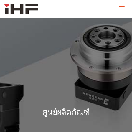
ศูนย์ผลิตภัณฑ์