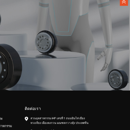
ติดต่อเรา
สวนอุตสาหกรรม iHF เลขที่ 1 ถนนมินไท่ เมือง
ัท
หวงเจียง เมืองตงกวน มณฑลกวางตุ้ง ประเทศจีน
สาหกรรม