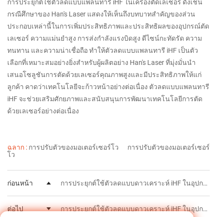
การประยุกต์ใช้ตัวลดแบบแพลนทารี iHF ในเครื่องตัดเลเซอร์ ดังเช่น
กรณีศึกษาของ Han's Laser แสดงให้เห็นถึงบทบาทสำคัญของส่วน
ประกอบเหล่านี้ในการเพิ่มประสิทธิภาพและประสิทธิผลของอุปกรณ์ตัด
เลเซอร์ ความแม่นยำสูง การส่งกำลังแรงบิดสูง ดีไซน์กะทัดรัด ความ
ทนทาน และความน่าเชื่อถือ ทำให้ตัวลดแบบแพลนทารี iHF เป็นตัว
เลือกที่เหมาะสมอย่างยิ่งสำหรับผู้ผลิตอย่าง Han's Laser ที่มุ่งมั่นนำ
เสนอโซลูชันการตัดด้วยเลเซอร์คุณภาพสูงและมีประสิทธิภาพให้แก่
ลูกค้า คาดว่าเทคโนโลยีจะก้าวหน้าอย่างต่อเนื่อง ตัวลดแบบแพลนทารี
iHF จะช่วยเสริมศักยภาพและสนับสนุนการพัฒนาเทคโนโลยีการตัด
ด้วยเลเซอร์อย่างต่อเนื่อง
ฉลาก :
การปรับตัวของมอเตอร์เซอร์โว
การปรับตัวของมอเตอร์เซอร์
โว
ก่อนหน้า
การประยุกต์ใช้ตัวลดแบบดาวเคราะห์ iHF ในอุปกรณ์อิเล็กทรอนิกส์ 3C
ต่อไป
การประยุกต์ใช้ตัวลดแบบดาวเคราะห์ iHF ในอุปกรณ์แบตเตอรี่ลิเธียมพลังงานใหม่