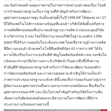
และข้อกำหนดด้านคุณภาพภายในภาคการส่งผ่านอย่างต่อเนื่อง โดยมี
การกำหนดมาตรฐานเป็นรากฐานที่สำคัญสำหรับการพัฒนา
อุตสาหกรรมคุณภาพสูง นับตั้งแต่ก่อตั้งในปี 1998 iHF ได้ทุ่มเทเวลา 27
ปีให้กับเทคโนโลยีการส่งผ่านข้อมูลที่แม่นยำ บริษัทได้จัดตั้งเครือข่าย
การผลิตที่ครอบคลุมซึ่งประกอบด้วยฐานการผลิต 3 แห่งและศูนย์วิจัย
ทางวิศวกรรม 3 แห่ง โดยใช้สถานะของบริษัทในฐานะองค์กร 'Little
Giant' ที่ได้รับการยอมรับในระดับประเทศ โดยเชี่ยวชาญด้านการผลิต
ที่มีความแม่นยำ ด้วยเทคโนโลยีที่จดสิทธิบัตร 63 รายการ iHF ได้รับ
ความได้เปรียบในการแข่งขันที่สำคัญในผลิตภัณฑ์หลัก เช่น รอกซิงโค
รนัสและกระปุกเกียร์ดาวเคราะห์ บริษัทเข้าใจอย่างลึกซึ้งถึงความ
สำคัญที่สำคัญของมาตรฐานสำหรับการวิจัยและพัฒนาขององค์กร
การอัพเกรดผลิตภัณฑ์ และการควบคุมตลาด คำเชิญให้ร่วมเป็นเจ้า
ภาพการประชุมมาตรฐานระดับชาตินี้แสดงถึงการยอมรับอย่างสูงจาก
ผู้จัดงานและอุตสาหกรรมถึงความสามารถทางเทคนิคและชื่อเสียงใน
อุตสาหกรรมของ iHF และเป็นโอกาสสำคัญสำหรับบริษัทในการเติม
เต็มความรับผิดชอบต่อสังคมและมีส่วนร่วมในการพัฒนาที่มีการ
ประสานงานกันของภาคส่วนนี้