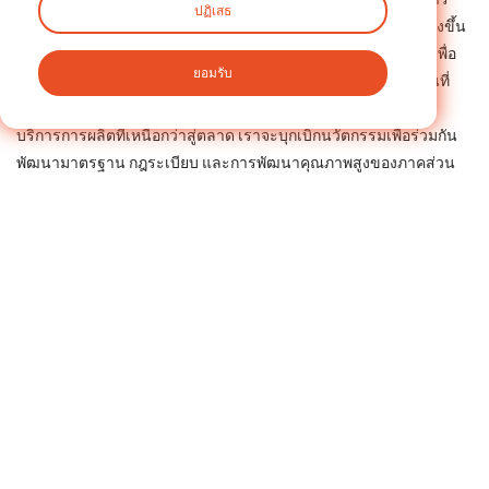
ปฏิเสธ
เสริมสร้างความมุ่งมั่นในการพยายามกำหนดมาตรฐานให้ลึกซึ้งยิ่งขึ้น
เราจะร่วมมืออย่างแข็งขันกับคณะกรรมการด้านเทคนิคแห่งชาติเพื่อ
ยอมรับ
การกำหนดมาตรฐานสายพานและลูกรอก โดยยึดมั่นในมาตรฐานที่
เข้มงวดมากขึ้น ขณะเดียวกันก็นำเสนอการพัฒนาผลิตภัณฑ์และ
บริการการผลิตที่เหนือกว่าสู่ตลาด เราจะบุกเบิกนวัตกรรมเพื่อร่วมกัน
พัฒนามาตรฐาน กฎระเบียบ และการพัฒนาคุณภาพสูงของภาคส่วน
การส่งผ่านสายพานของจีนโดยมีเป้าหมายร่วมกับพันธมิตรใน
อุตสาหกรรม ความพยายามนี้จะมีส่วนสำคัญในการยกระดับ
อุตสาหกรรมและยุทธศาสตร์ของประเทศในการเป็นมหาอำนาจด้าน
การผลิต
ฉลาก :
ก่อนหน้า
การผลิตอัจฉริยะเริ่มต้นที่นี่: iHF Group ที่ METALTECH &amp; AUTOMEX 2026
ต่อไป
ใบเรือแดงครองแชมป์เป็นสมัยที่สี่! iHF Gears เป็นผู้นำด้านการส่งผ่านทางอุตสาหกรรมด้วยนวัตกรรมอย่างต่อเนื่อง