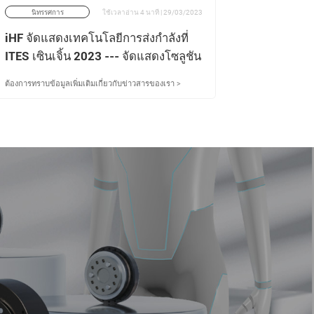
นิทรรศการ
ใช้เวลาอ่าน 4 นาที | 29/03/2023
นิทรรศ
iHF จัดแสดงเทคโนโลยีการส่งกำลังที่
Newgear 
ITES เซินเจิ้น 2023 --- จัดแสดงโซลูชัน
(Guangdo
อัตโนมัติในโซนวิทยาการหุ่นยนต์ เข้า
แสดงโซลู
ต้องการทราบข้อมูลเพิ่มเติมเกี่ยวกับข่าวสารของเรา >
ต้องการทราบข้
ร่วมงาน Industrial Sourcing Festival
อย่างเต็ม
เฉิงตู