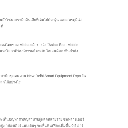
งโซนเซรามิกอินเดียที่เต็มไปด้วยฝุ่น และสมรภูมิ AI
ห์
ศไทยของ Midea คว้ารางวัล "Asia's Best Mobile
่นแห่งโลกาภิวัฒน์การผลิตระดับไฮเอนด์ของจีนกำลัง
ชาติกรุงเทพ งาน New Delhi Smart Equipment Expo ใน
โลกได้อย่างไร
เด็นปัญหาสำคัญสำหรับผู้ผลิตหลายราย ซัพพลายเออร์
ล่องเกียร์แบบเดิมๆ จะเห็นฟันเฟืองเพิ่มขึ้น 0.5 อาร์