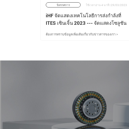
ที | 30/04/2025
นิทรรศการ
ใช้เวลาอ่าน 4 นาที | 29/03/2023
mission
iHF จัดแสดงเทคโนโลยีการส่งกำลังที่
มจัด
ITES เซินเจิ้น 2023 --- จัดแสดงโซลูชัน
แม่นยำ
อัตโนมัติในโซนวิทยาการหุ่นยนต์ เข้า
ของเรา >
ต้องการทราบข้อมูลเพิ่มเติมเกี่ยวกับข่าวสารของเรา >
่ฮั่นและ
ร่วมงาน Industrial Sourcing Festival