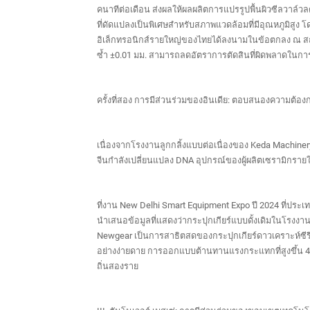
คนาทีต่อเดือน ส่งผลให้ผลผลิตการแปรรูปพื้นผิวซีลวาล
ที่ดัดแปลงเป็นพิเศษสำหรับสภาพแวดล้อมที่มีอุณหภูมิสู
อิเล็กทรอนิกส์รายใหญ่ของไทยได้ลงนามในข้อตกลง ณ สถ
ซ้ำ ±0.01 มม. สามารถลดอัตราการตัดสินที่ผิดพลาดในก
ครั้งที่สอง การมีส่วนร่วมของอินเดีย: ตอบสนองความต้อ
เนื่องจากโรงงานลูกกลิ้งแบบต่อเนื่องของ Keda Machiner
จีนกำลังเปลี่ยนแปลง DNA อุปกรณ์ของผู้ผลิตเซรามิกรา
ที่งาน New Delhi Smart Equipment Expo ปี 2024 ที่ปร
นำเสนอข้อมูลที่แสดงว่ากระปุกเกียร์แบบดั้งเดิมในโรงงาน
Newgear เป็นการสาธิตสดของกระปุกเกียร์ดาวเคราะห์ซีรี
อย่างง่ายดาย การออกแบบต้านทานแรงกระแทกที่สูงขึ้น 40%
ถิ่นสองราย