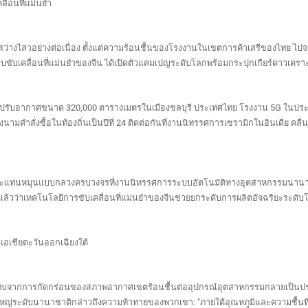
ื่อนที่แม่นยำ
างไสวอย่างต่อเนื่อง ตั้งแต่ความร้อนชื้นของโรงงานในเขตการค้าเสรีของไทย ไปจนถึ
ขับเคลื่อนที่แม่นยำของจีน ได้เปิดตัวแคมเปญระดับโลกพร้อมกระปุกเกียร์ดาวเคราะ
ปรับอากาศขนาด 320,000 ตารางเมตรในเมืองชลบุรี ประเทศไทย โรงงาน 5G ในประเท
มคำสั่งซื้อในท้องถิ่นเป็นปีที่ 24 ติดต่อกันที่งานนิทรรศการเซรามิกในอินเดีย คลื
ะห์และแท่นหมุนแบบกลวงครบวงจรที่งานนิทรรศการระบบอัตโนมัติทางอุตสาหกรรมนานา
ล้วว่าเทคโนโลยีการขับเคลื่อนที่แม่นยำของจีนช่วยยกระดับการผลิตอัจฉริยะระดับ
เชียตะวันออกเฉียงใต้
ะทบจากการกัดกร่อนของสภาพอากาศเขตร้อนชื้นต่ออุปกรณ์อุตสาหกรรมกลายเป็นประ
ญ่ระดับนานาชาติกล่าวถึงความท้าทายของพวกเขา: "ภายใต้อุณหภูมิและความชื้นที่สูง ก