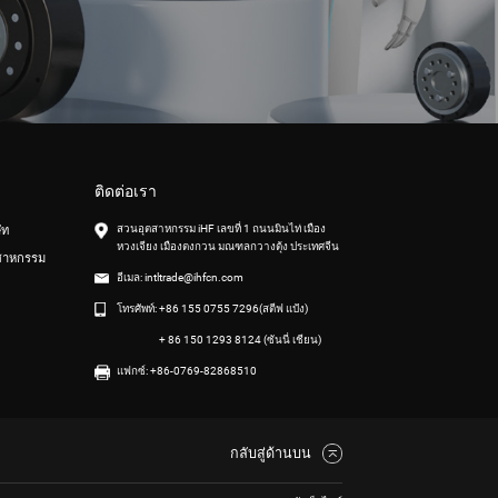
ติดต่อเรา
สวนอุตสาหกรรม iHF เลขที่ 1 ถนนมินไท่ เมือง
ัท
หวงเจียง เมืองตงกวน มณฑลกวางตุ้ง ประเทศจีน
สาหกรรม
อีเมล:
intltrade@ihfcn.com
โทรศัพท์:
+86 155 0755 7296(สตีฟ แป้ง)
+ 86 150 1293 8124 (ซันนี่ เชียน)
แฟกซ์: +86-0769-82868510
กลับสู่ด้านบน