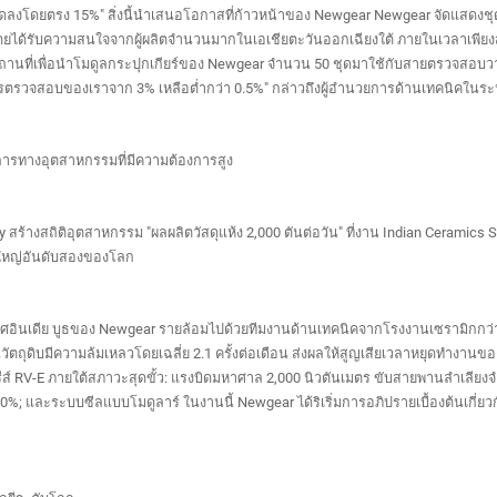
์วลดลงโดยตรง 15%" สิ่งนี้นำเสนอโอกาสที่ก้าวหน้าของ Newgear Newgear จัดแสดง
ง โดยได้รับความสนใจจากผู้ผลิตจำนวนมากในเอเชียตะวันออกเฉียงใต้ ภายในเวลาเพียง
านที่เพื่อนำโมดูลกระปุกเกียร์ของ Newgear จำนวน 50 ชุดมาใช้กับสายตรวจสอบว
ารตรวจสอบของเราจาก 3% เหลือต่ำกว่า 0.5%" กล่าวถึงผู้อำนวยการด้านเทคนิคในร
งการทางอุตสาหกรรมที่มีความต้องการสูง
y สร้างสถิติอุตสาหกรรม "ผลผลิตวัสดุแห้ง 2,000 ตันต่อวัน" ที่งาน Indian Ceram
ยใหญ่อันดับสองของโลก
ะเทศอินเดีย บูธของ Newgear รายล้อมไปด้วยทีมงานด้านเทคนิคจากโรงงานเซรามิกกว
วัตถุดิบมีความล้มเหลวโดยเฉลี่ย 2.1 ครั้งต่อเดือน ส่งผลให้สูญเสียเวลาหยุดทำงาน
ส์ RV-E ภายใต้สภาวะสุดขั้ว: แรงบิดมหาศาล 2,000 นิวตันเมตร ขับสายพานลำเลียงจำ
; และระบบซีลแบบโมดูลาร์ ในงานนี้ Newgear ได้ริเริ่มการอภิปรายเบื้องต้นเกี่ยวก