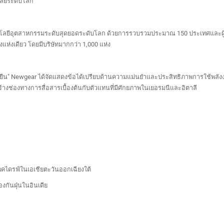
โลยีระดับโลก
ลยีอุตสาหกรรมระดับสุดยอดระดับโลก ด้วยการรวบรวมประมาณ 150 ประเทศและผู้แส
แห่งเดียว โดยมีบริษัทมากกว่า 1,000 แห่ง
่ยั่งยืน" Newgear ได้จัดแสดงข้อได้เปรียบด้านความแม่นยำและประสิทธิภาพการใช้พลัง
งช่องทางการสื่อสารเบื้องต้นกับตัวแทนที่มีศักยภาพในเยอรมนีและอิตาลี
พคไดรฟ์ในเอเชียตะวันออกเฉียงใต้
กันฝุ่นในอินเดีย