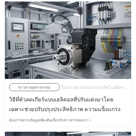
ในสภาพแวดล้อมระบบอัตโนมัติทางอุตสาหกรรมในปัจจุบัน ผู้ผลิตอยู่ภายใต้แรงกดดันอย่างต่อเนื่องเพื่อให้ได้แรงบิดที่มีความหนาแน่นสูงขึ้น ลดเสียงรบกวนจากการทำงาน ปรับปรุงความแม่นยำของตำแหน่ง และอายุการใช้งานของอุปกรณ์ที่ยาวนานขึ้น | 25/05/2026
ข่าวสารอุตสาหกรรม
วิธีที่ตัวลดเกียร์แบบเฮลิคอลที่ปรับแต่งมาโดย
เฉพาะช่วยปรับปรุงประสิทธิภาพ ความแข็งแกร่ง
และการควบคุมเสียงรบกวนได้อย่างไร
ต้องการทราบข้อมูลเพิ่มเติมเกี่ยวกับข่าวสารของเรา >