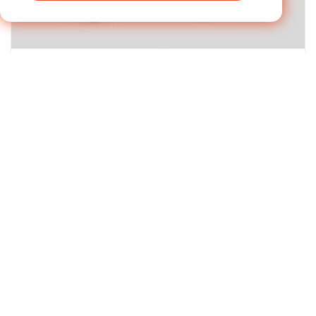
ในโลกที่พัฒนาอย่างรวดเร็วของระบบอัตโนมัติทางอุตสาหกรรมและการขนส่งสำหรับงานหนัก ข้อผิดพลาดก็ลดลง เมื่อความต้องการปริมาณงานเพิ่มขึ้น วิศวกรไม่ได้เพียงแค่มองหาส่วนประกอบอีกต่อไป แต่ยังมองหาระบบย่อยที่มีประสิทธิภาพสูงที่สามารถทนทานต่อความเข้มงวดของการปฏิบัติงานตลอด 24 ชั่วโมงทุกวันได้ | 14/05/2026
ข่าวสารอุตสาหกรรม
เพิ่มเสถียรภาพทางกลด้วยชุดตัวเสื้อตลับลูกปืนเชิง
เส้น iHF ในการใช้งานหนัก
ต้องการทราบข้อมูลเพิ่มเติมเกี่ยวกับข่าวสารของเรา >