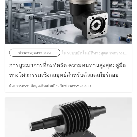
ในระบบอัตโนมัติทางอุตสาหกรรมสมัยใหม่และระบบควบคุมการเคลื่อนไหวที่แม่นยำ ประสิทธิภาพการส่งสัญญาณ การออกแบบโครงสร้างที่กะทัดรัด และความน่าเชื่อถือในการโหลดเป็นปัจจัยสำคัญที่ส่งผลโดยตรงต่อประสิทธิภาพของเครื่องจักร | 19/05/2026
ข่าวสารอุตสาหกรรม
การบูรณาการที่กะทัดรัด ความทนทานสูงสุด: คู่มือ
ทางวิศวกรรมเชิงกลยุทธ์สำหรับตัวลดเกียร์ถอย
หลังแบบมุมขวา
ต้องการทราบข้อมูลเพิ่มเติมเกี่ยวกับข่าวสารของเรา >