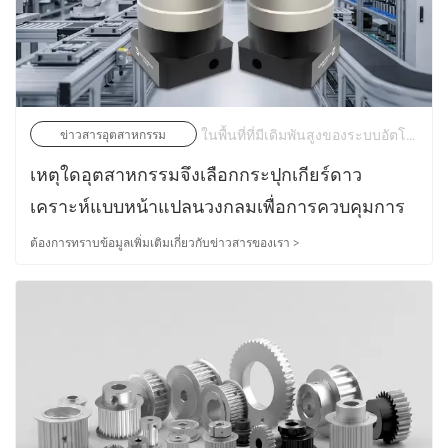
ในพื้นที่ที่มีเดิมพันสูงของระบบอัตโนมัติทางอุตสาหกรรม อินเทอร์เฟซทางกลระหว่างเซอร์โวมอเตอร์และโหลดเป็นตัวตัดสินประสิทธิภาพของระบบขั้นสูงสุด เนื่องจากความต้องการในการผลิตเปลี่ยนไปสู่อัตรารอบที่สูงขึ้น ตำแหน่งที่ต่ำกว่าไมครอน และความทนทานสูงสุด ระบบส่งกำลังเกียร์แบบเดิมมักจะกลายเป็นจุดหลักของความล้มเหลว | 18/05/2026
ข่าวสารอุตสาหกรรม
เหตุใดอุตสาหกรรมจึงเลือกกระปุกเกียร์ดาว
เคราะห์แบบหน้าแปลนวงกลมเพื่อการควบคุมการ
เคลื่อนไหวที่แม่นยำ
ต้องการทราบข้อมูลเพิ่มเติมเกี่ยวกับข่าวสารของเรา >