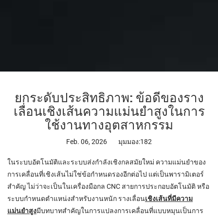
ยกระดับประสิทธิภาพ: ข้อดีของราง
เลื่อนเชิงเส้นความแม่นยำสูงในการ
ใช้งานทางอุตสาหกรรม
Feb. 06, 2026
มุมมอง:182
ในระบบอัตโนมัติและระบบส่งกำลังเชิงกลสมัยใหม่ ความแม่นยำของ
การเคลื่อนที่เชิงเส้นไม่ใช่ข้อกำหนดรองอีกต่อไป แต่เป็นพารามิเตอร์
สำคัญ ไม่ว่าจะเป็นในเครื่องมือกล CNC สายการประกอบอัตโนมัติ หรือ
ระบบกำหนดตำแหน่งสำหรับงานหนัก รางเลื่อน
เชิงเส้นที่มีความ
แม่นยำสูง
มีบทบาทสำคัญในการแปลงการเคลื่อนที่แบบหมุนเป็นการ