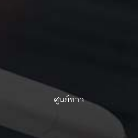
ศูนย์ข่าว