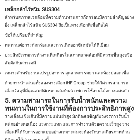
เหล็กกล้าไร้สนิม SUS304
สำหรับสภาพแวดล้อมที่ความต้านทานการกัดกร่อนมีความสำคัญอย่าง
ยิ่ง เหล็กกล้าไร้สนิม SUS304 ถือเป็นทางเลือกที่เชื่อถือได้
ข้อได้เปรียบที่สำคัญ:
ทนทานต่อการกัดกร่อนและการเกิดออกซิเดชันได้ดีเยี่ยม
ประสิทธิภาพการทำงานที่เสถียรในสภาพแวดล้อมที่มีความชื้นสูงหรือ
สัมผัสกับสารเคมี
เหมาะสำหรับงานแปรรูปอาหาร อุตสาหกรรมยา และห้องปลอดเชื้อ
ด้วยการนำเสนอทั้งสองทางเลือก iHF Group ช่วยให้วิศวกรสามารถ
เลือกวัสดุที่มีคุณสมบัติเหมาะสมกับสภาพการใช้งานได้อย่างแม่นยำ
5. ความสามารถในการรับน้ำหนักและความ
ทนทานในการใช้งานที่ต้องการประสิทธิภาพสูง
รางเลื่อนเชิงเส้นที่มีความแม่นยำสูง มักต้องเผชิญกับวงจรการรับน้ำ
หนักอย่างต่อเนื่อง แรงกระแทก และการทำงานด้วยความเร็วสูง ราง
เลื่อนที่ได้รับการออกแบบอย่างเหมาะสมจะต้องรักษาเสถียรภาพด้าน
มิติภายใต้สภาวะเหล่านี้