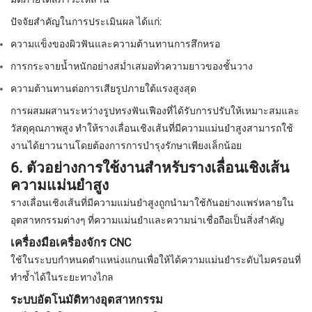
ปัจจัยสำคัญในการประเมินผล ได้แก่:
ความแข็งของผิวฟันและความต้านทานการสึกหรอ
การกระจายน้ำหนักอย่างสม่ำเสมอทั่วความยาวของชั้นวาง
ความต้านทานต่อการเสียรูปภายใต้แรงสูงสุด
การผสมผสานระหว่างรูปทรงฟันเฟืองที่ได้รับการปรับให้เหมาะสมและ
วัสดุคุณภาพสูง ทำให้รางเลื่อนเชิงเส้นที่มีความแม่นยำสูงสามารถใช้
งานได้ยาวนานโดยต้องการการบำรุงรักษาเพียงเล็กน้อย
6. ตัวอย่างการใช้งานสำหรับรางเลื่อนเชิงเส้น
ความแม่นยำสูง
รางเลื่อนเชิงเส้นที่มีความแม่นยำสูงถูกนำมาใช้กันอย่างแพร่หลายใน
อุตสาหกรรมต่างๆ ที่ความแม่นยำและความน่าเชื่อถือเป็นสิ่งสำคัญ
เครื่องมือเครื่องจักร CNC
ใช้ในระบบกำหนดตำแหน่งแกนเพื่อให้ได้ความแม่นยำระดับไมครอนที่
ทำซ้ำได้ในระยะทางไกล
ระบบอัตโนมัติทางอุตสาหกรรม