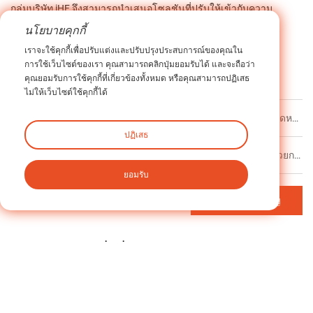
กลุ่มบริษัท iHF จึงสามารถนำเสนอโซลูชันที่ปรับให้เข้ากับความ
ต้องการในโลกแห่งความเป็นจริงของระบบการเคลื่อนที่ใน
นโยบายคุกกี้
อุตสาหกรรมสมัยใหม่ได้
เราจะใช้คุกกี้เพื่อปรับแต่งและปรับปรุงประสบการณ์ของคุณใน
การใช้เว็บไซต์ของเรา คุณสามารถคลิกปุ่มยอมรับได้ และจะถือว่า
ฉลาก :
คุณยอมรับการใช้คุกกี้ที่เกี่ยวข้องทั้งหมด หรือคุณสามารถปฏิเสธ
ไม่ให้เว็บไซต์ใช้คุกกี้ได้
ก่อนหน้า
ปลดล็อกประสิทธิภาพ: บทบาทสำคัญของการจัดหาเกียร์ทดรอบในอุตสาหกรรมสมัยใหม่
ปฏิเสธ
ต่อไป
ระบบส่งกำลังที่แม่นยำ: สำรวจไทม์มิ่งพูลเล่ย์ด้วยการออกแบบแบบไร้กุญแจมาตรฐาน
ยอมรับ
กลับไปที่สารบัญ
ที่เกี่ยวข้อง
ข่าว