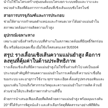
นำไปใช้ในโครงสร้างหุ่นยนต์แบบโครงยก ระบบหยิบและวาง และ
หน่วยลำเลียงที่ต้องการการเคลื่อนที่เชิงเส้นแบบซิงโครไนซ์
สายการบรรจุภัณฑ์และการประกอบ
ช่วยให้สามารถกำหนดตำแหน่งและกำหนดเวลาได้อย่างแม่นยำใน
สภาพแวดล้อมการผลิตความเร็วสูง
อุปกรณ์เฉพาะทาง
เหมาะอย่างยิ่งสำหรับระบบที่ทำงานในสภาพแวดล้อมที่มีฤทธิ์กัดกร่อน
ชื้น หรือห้องปลอดเชื้อ เมื่อใช้แร็คสแตนเลส SUS304
สรุป: รางเลื่อนเชิงเส้นความแม่นยำสูง คือการ
ลงทุนที่คุ้มค่าในด้านประสิทธิภาพ
รางเลื่อนเชิงเส้นที่มีความแม่นยำสูงไม่ใช่ชิ้นส่วนทั่วไป แต่เป็นองค์
ประกอบสำคัญที่กำหนดความแม่นยำในการเคลื่อนที่ ความน่าเชื่อถือ
ของระบบ และอายุการใช้งาน ทุกรายละเอียด ตั้งแต่รูปทรงของฟันและ
มุมแรงดัน ไปจนถึงวิศวกรรมวัสดุและความแม่นยำในการผลิต ล้วนมี
ส่วนช่วยให้ประสิทธิภาพการทำงานดีขึ้น
ด้วยการนำเสนอเฟืองเดือยที่ผลิตด้วยความแม่นยำสูง พร้อมมุมแรงดัน
20° ที่ได้รับการพิสูจน์แล้ว และตัวเลือกวัสดุที่คัดสรรมาอย่างพิถีพิถัน