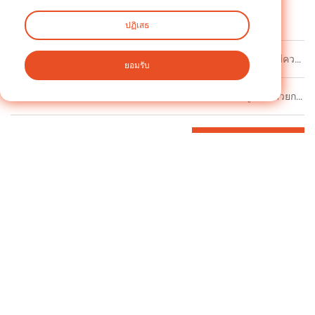
ฉลาก :
ปฏิเสธ
ก่อนหน้า
เหตุใดกระปุกเกียร์มุมขวาทางอุตสาหกรรมจึงมีความสำคัญในเครื่องจักรขนาดกะทัดรัด
ยอมรับ
ต่อไป
ระบบส่งกำลังที่แม่นยำ: สำรวจไทม์มิ่งพูลเล่ย์ด้วยการออกแบบแบบไร้กุญแจมาตรฐาน
กลับไปที่สารบัญ
ที่เกี่ยวข้อง
ข่าว