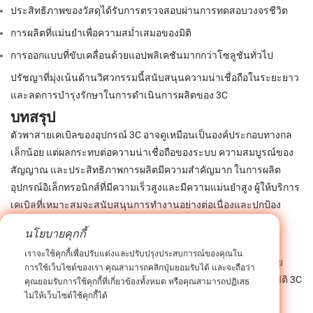
ประสิทธิภาพของวัสดุได้รับการตรวจสอบผ่านการทดสอบวงจรชีวิต
การผลิตที่แม่นยำเพื่อความสม่ำเสมอของมิติ
การออกแบบที่ขับเคลื่อนด้วยแอปพลิเคชันมากกว่าโซลูชันทั่วไป
ปรัชญาที่มุ่งเน้นด้านวิศวกรรมนี้สนับสนุนความน่าเชื่อถือในระยะยาว
และลดการบำรุงรักษาในการดำเนินการผลิตของ 3C
บทสรุป
ตัวพาสายเคเบิลของอุปกรณ์ 3C อาจดูเหมือนเป็นองค์ประกอบทางกล
เล็กน้อย แต่ผลกระทบต่อความน่าเชื่อถือของระบบ ความสมบูรณ์ของ
สัญญาณ และประสิทธิภาพการผลิตมีความสำคัญมาก ในการผลิต
อุปกรณ์อิเล็กทรอนิกส์ที่มีความเร็วสูงและมีความแม่นยำสูง ผู้ให้บริการ
เคเบิลที่เหมาะสมจะสนับสนุนการทำงานอย่างต่อเนื่องและปกป้อง
โครงสร้างพื้นฐานที่สำคัญ
นโยบายคุกกี้
ด้วยการร่วมมือกับผู้ผลิตที่มีประสบการณ์ เช่น iHF Group ผู้สร้าง
เราจะใช้คุกกี้เพื่อปรับแต่งและปรับปรุงประสบการณ์ของคุณใน
อุปกรณ์และผู้วางระบบสามารถมั่นใจได้ว่าโซลูชันการจัดการสาย
การใช้เว็บไซต์ของเรา คุณสามารถคลิกปุ่มยอมรับได้ และจะถือว่า
เคเบิลของตนจะตรงตามความต้องการที่แน่นอนของระบบอัตโนมัติ 3C
คุณยอมรับการใช้คุกกี้ที่เกี่ยวข้องทั้งหมด หรือคุณสามารถปฏิเสธ
ไม่ให้เว็บไซต์ใช้คุกกี้ได้
สมัยใหม่