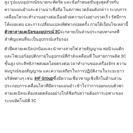
สูง รูปแบบอุปกรณ์ขนาดกะทัดรัด และข้อกำหนดขั้นสูงสุดสำหรับ
ความแม่นยำและความน่าเชื่อถือ ในสภาพแวดล้อมดังกล่าว ระบบการ
เคลื่อนไหวจะทำงานอย่างต่อเนื่องด้วยความเร่งอย่างรวดเร็ว รัศมีการ
โค้งงอแคบ และการเปลี่ยนแปลงทิศทางบ่อยครั้ง ภายใต้เงื่อนไขเหล่านี้
ตัวพาสายเคเบิลของอุปกรณ์ 3C
จะกลายเป็นส่วนประกอบทางกลที่
สำคัญแทนที่จะเป็นอุปกรณ์เสริมรอง
ตัวยึดสายเคเบิลปกป้องและนำทางสายไฟ สายสัญญาณ ท่อนิวแมติก
และไฟเบอร์ออปติกภายในอุปกรณ์ที่กำลังเคลื่อนที่ ในสายการผลิต 3C
ขั้นสูง ประสิทธิภาพส่งผลโดยตรงต่อเวลาทำงานของเครื่องจักร ความ
สมบูรณ์ของสัญญาณ และความเสถียรในการปฏิบัติงานในระยะยาว
บริษัทต่างๆ เช่น
iHF Group
ซึ่งมีความเชี่ยวชาญเชิงลึกในด้านส่วน
ประกอบการเคลื่อนไหวที่มีความแม่นยำ เข้าใจว่าการออกแบบตัวพา
สายเคเบิลจะต้องสอดคล้องอย่างใกล้ชิดกับความต้องการเฉพาะของ
ระบบอัตโนมัติ 3C