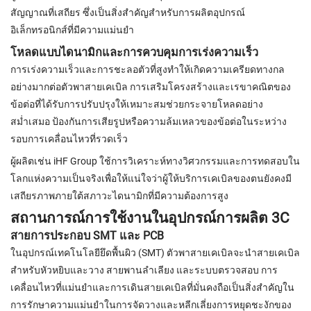
สัญญาณที่เสถียร ซึ่งเป็นสิ่งสำคัญสำหรับการผลิตอุปกรณ์
อิเล็กทรอนิกส์ที่มีความแม่นยำ
โหลดแบบไดนามิกและการควบคุมการเร่งความเร็ว
การเร่งความเร็วและการชะลอตัวที่สูงทำให้เกิดความเครียดทางกล
อย่างมากต่อตัวพาสายเคเบิล การเสริมโครงสร้างและเรขาคณิตของ
ข้อต่อที่ได้รับการปรับปรุงให้เหมาะสมช่วยกระจายโหลดอย่าง
สม่ำเสมอ ป้องกันการเสียรูปหรือความล้มเหลวของข้อต่อในระหว่าง
รอบการเคลื่อนไหวที่รวดเร็ว
ผู้ผลิตเช่น iHF Group ใช้การวิเคราะห์ทางวิศวกรรมและการทดสอบใน
โลกแห่งความเป็นจริงเพื่อให้แน่ใจว่าผู้ให้บริการเคเบิลของตนยังคงมี
เสถียรภาพภายใต้สภาวะไดนามิกที่มีความต้องการสูง
สถานการณ์การใช้งานในอุปกรณ์การผลิต 3C
สายการประกอบ SMT และ PCB
ในอุปกรณ์เทคโนโลยียึดพื้นผิว (SMT) ตัวพาสายเคเบิลจะนำสายเคเบิล
สำหรับหัวหยิบและวาง สายพานลำเลียง และระบบตรวจสอบ การ
เคลื่อนไหวที่แม่นยำและการเดินสายเคเบิลที่มั่นคงถือเป็นสิ่งสำคัญใน
การรักษาความแม่นยำในการจัดวางและหลีกเลี่ยงการหยุดชะงักของ