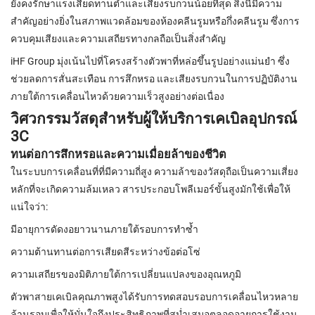
ยังคงรักษาแรงเสียดทานต่ำและเสียงรบกวนน้อยที่สุด สิ่งนี้มีความ
สำคัญอย่างยิ่งในสภาพแวดล้อมของห้องคลีนรูมหรือกึ่งคลีนรูม ซึ่งการ
ควบคุมเสียงและความเสถียรทางกลถือเป็นสิ่งสำคัญ
iHF Group มุ่งเน้นไปที่โครงสร้างตัวพาที่หล่อขึ้นรูปอย่างแม่นยำ ซึ่ง
ช่วยลดการสั่นสะเทือน การสึกหรอ และเสียงรบกวนในการปฏิบัติงาน
ภายใต้การเคลื่อนไหวด้วยความเร็วสูงอย่างต่อเนื่อง
วิศวกรรมวัสดุสำหรับผู้ให้บริการเคเบิลอุปกรณ์
3C
ทนต่อการสึกหรอและความเมื่อยล้าของชีวิต
ในระบบการเคลื่อนที่ที่มีความถี่สูง ความล้าของวัสดุถือเป็นความเสี่ยง
หลักที่จะเกิดความล้มเหลว สารประกอบโพลีเมอร์ขั้นสูงมักใช้เพื่อให้
แน่ใจว่า:
มีอายุการดัดงอยาวนานภายใต้รอบการทำซ้ำ
ความต้านทานต่อการเสียดสีระหว่างข้อต่อโซ่
ความเสถียรของมิติภายใต้การเปลี่ยนแปลงของอุณหภูมิ
ตัวพาสายเคเบิลคุณภาพสูงได้รับการทดสอบรอบการเคลื่อนไหวหลาย
ล้านรอบเพื่อให้มั่นใจถึงประสิทธิภาพที่สม่ำเสมอตลอดอายุการใช้งาน