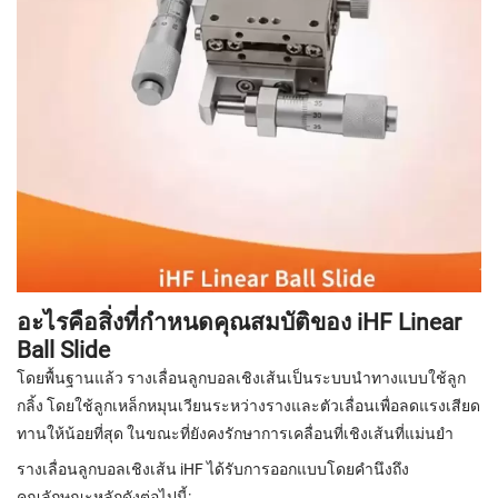
อะไรคือสิ่งที่กำหนดคุณสมบัติของ iHF Linear
Ball Slide
โดยพื้นฐานแล้ว รางเลื่อนลูกบอลเชิงเส้นเป็นระบบนำทางแบบใช้ลูก
กลิ้ง โดยใช้ลูกเหล็กหมุนเวียนระหว่างรางและตัวเลื่อนเพื่อลดแรงเสียด
ทานให้น้อยที่สุด ในขณะที่ยังคงรักษาการเคลื่อนที่เชิงเส้นที่แม่นยำ
รางเลื่อนลูกบอลเชิงเส้น iHF ได้รับการออกแบบโดยคำนึงถึง
คุณลักษณะหลักดังต่อไปนี้: