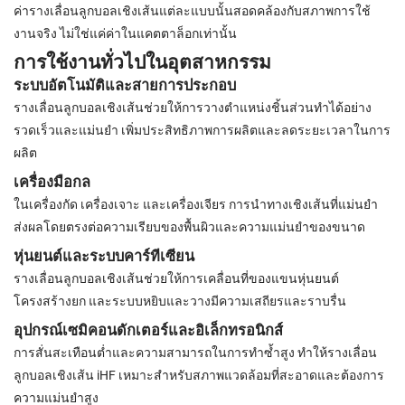
ค่ารางเลื่อนลูกบอลเชิงเส้นแต่ละแบบนั้นสอดคล้องกับสภาพการใช้
งานจริง ไม่ใช่แค่ค่าในแคตตาล็อกเท่านั้น
การใช้งานทั่วไปในอุตสาหกรรม
ระบบอัตโนมัติและสายการประกอบ
รางเลื่อนลูกบอลเชิงเส้นช่วยให้การวางตำแหน่งชิ้นส่วนทำได้อย่าง
รวดเร็วและแม่นยำ เพิ่มประสิทธิภาพการผลิตและลดระยะเวลาในการ
ผลิต
เครื่องมือกล
ในเครื่องกัด เครื่องเจาะ และเครื่องเจียร การนำทางเชิงเส้นที่แม่นยำ
ส่งผลโดยตรงต่อความเรียบของพื้นผิวและความแม่นยำของขนาด
หุ่นยนต์และระบบคาร์ทีเซียน
รางเลื่อนลูกบอลเชิงเส้นช่วยให้การเคลื่อนที่ของแขนหุ่นยนต์
โครงสร้างยก และระบบหยิบและวางมีความเสถียรและราบรื่น
อุปกรณ์เซมิคอนดักเตอร์และอิเล็กทรอนิกส์
การสั่นสะเทือนต่ำและความสามารถในการทำซ้ำสูง ทำให้รางเลื่อน
ลูกบอลเชิงเส้น iHF เหมาะสำหรับสภาพแวดล้อมที่สะอาดและต้องการ
ความแม่นยำสูง