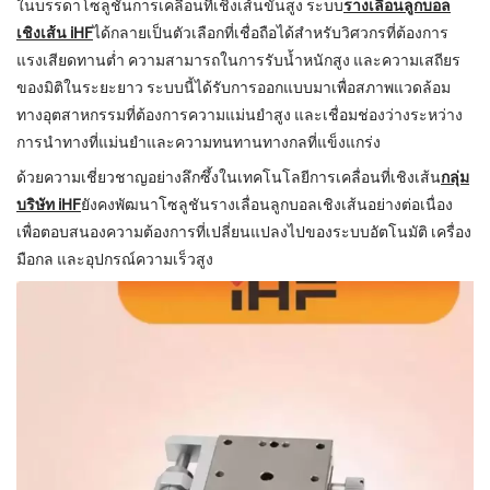
ในบรรดาโซลูชันการเคลื่อนที่เชิงเส้นขั้นสูง ระบบ
รางเลื่อนลูกบอล
เชิงเส้น iHF
ได้กลายเป็นตัวเลือกที่เชื่อถือได้สำหรับวิศวกรที่ต้องการ
แรงเสียดทานต่ำ ความสามารถในการรับน้ำหนักสูง และความเสถียร
ของมิติในระยะยาว ระบบนี้ได้รับการออกแบบมาเพื่อสภาพแวดล้อม
ทางอุตสาหกรรมที่ต้องการความแม่นยำสูง และเชื่อมช่องว่างระหว่าง
การนำทางที่แม่นยำและความทนทานทางกลที่แข็งแกร่ง
ด้วยความเชี่ยวชาญอย่างลึกซึ้งในเทคโนโลยีการเคลื่อนที่เชิงเส้น
กลุ่ม
บริษัท iHF
ยังคงพัฒนาโซลูชันรางเลื่อนลูกบอลเชิงเส้นอย่างต่อเนื่อง
เพื่อตอบสนองความต้องการที่เปลี่ยนแปลงไปของระบบอัตโนมัติ เครื่อง
มือกล และอุปกรณ์ความเร็วสูง