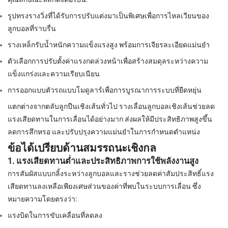
รูปทรงรางวิ่งที่ได้รับการปรับแต่งมาเป็นพิเศษเพื่อการไหลเวียนของ
ลูกบอลที่ราบรื่น
รางเหล็กรับน้ำหนักความแข็งแรงสูง พร้อมการเจียรละเอียดแม่นยำ
ตัวเลือกการปรับตั้งค่าแรงกดล่วงหน้าเพื่อสร้างสมดุลระหว่างความ
แข็งแกร่งและความเรียบเนียน
การออกแบบตัวรถแบบโมดูลาร์เพื่อการบูรณาการระบบที่ยืดหยุ่น
แตกต่างจากตลับลูกปืนเชิงเส้นทั่วไป รางเลื่อนลูกบอลเชิงเส้นช่วยลด
แรงเสียดทานในการเลื่อนได้อย่างมาก ส่งผลให้มีประสิทธิภาพสูงขึ้น
ลดการสึกหรอ และปรับปรุงความแม่นยำในการกำหนดตำแหน่ง
ข้อได้เปรียบด้านสมรรถนะเชิงกล
1. แรงเสียดทานต่ำและประสิทธิภาพการใช้พลังงานสูง
การสัมผัสแบบกลิ้งระหว่างลูกบอลและรางช่วยลดค่าสัมประสิทธิ์แรง
เสียดทานลงเหลือเพียงเศษส่วนของค่าที่พบในระบบการเลื่อน ซึ่ง
หมายความโดยตรงว่า:
แรงบิดในการขับเคลื่อนที่ลดลง