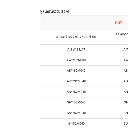
พูลเลย์ไทม์มิ่ง S2M
พิมพ์
ความกว้
ความกว้างของสายพาน: 4 มม.
A:5 W:9 L:17
A:7
AW**S2M040
AW
AB**S2M040
AB
AH**S2M040
AH
AN**S2M040
AN
SF**S2M040
SF
SN**S2M040
SN
ซู**S2M040
SU