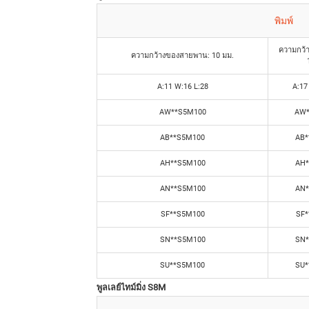
พิมพ์
ความกว้
ความกว้างของสายพาน: 10 มม.
A:11 W:16 L:28
A:17
AW**S5M100
AW*
AB**S5M100
AB*
AH**S5M100
AH*
AN**S5M100
AN*
SF**S5M100
SF*
SN**S5M100
SN*
SU**S5M100
SU*
พูลเลย์ไทม์มิ่ง S8M