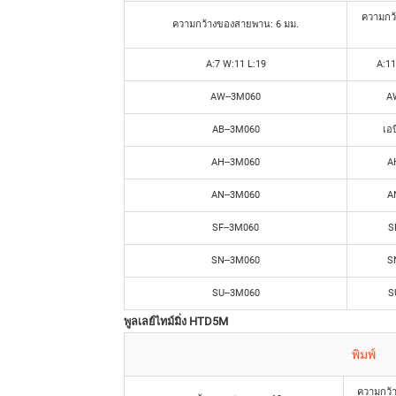
ความกว
ความกว้างของสายพาน: 6 มม.
A:7 W:11 L:19
A:11
AW--3M060
A
AB--3M060
เอบ
AH--3M060
A
AN--3M060
A
SF--3M060
S
SN--3M060
S
SU--3M060
S
พูลเลย์ไทม์มิ่ง HTD5M
พิมพ์
ความกว้