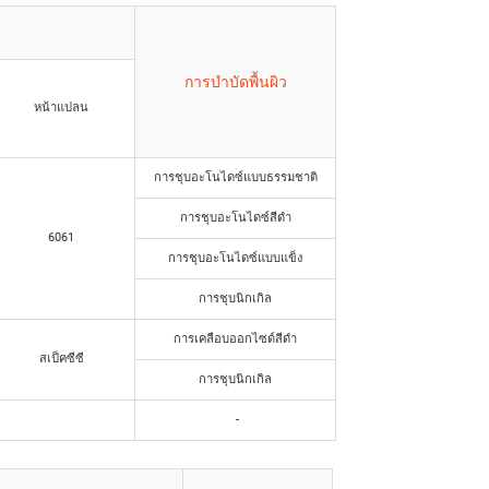
การบำบัดพื้นผิว
หน้าแปลน
การชุบอะโนไดซ์แบบธรรมชาติ
การชุบอะโนไดซ์สีดำ
6061
การชุบอะโนไดซ์แบบแข็ง
การชุบนิกเกิล
การเคลือบออกไซด์สีดำ
สเป็คซีซี
การชุบนิกเกิล
-