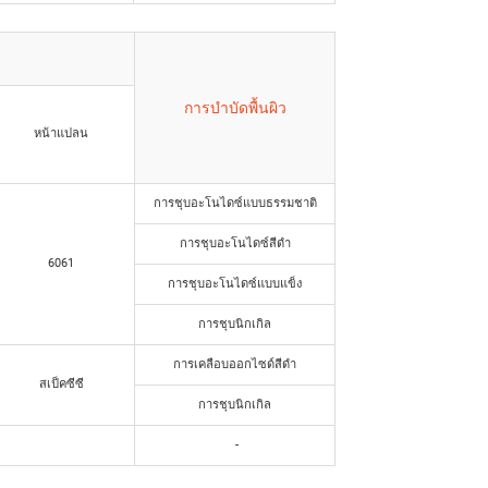
การบำบัดพื้นผิว
หน้าแปลน
การชุบอะโนไดซ์แบบธรรมชาติ
การชุบอะโนไดซ์สีดำ
6061
การชุบอะโนไดซ์แบบแข็ง
การชุบนิกเกิล
การเคลือบออกไซด์สีดำ
สเป็คซีซี
การชุบนิกเกิล
-