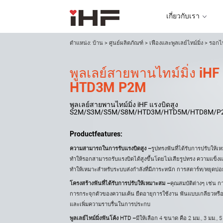
เกี่ยวกับเรา
ตำแหน่ง:
บ้าน
>
ศูนย์ผลิตภัณฑ์
>
เฟืองและพูลเลย์ไทม์มิ่ง
>
รอกไท
พูลเลย์สายพานไทม์มิ่ง iHF
เกี่ยวกับเรา
HTD3M P2M
พูลเลย์สายพานไทม์มิ่ง iHF แรงบิดสูง
S2M/S3M/S5M/S8M/HTD3M/HTD5M/HTD8M/P
Productfeatures:
ความสามารถในการรับแรงบิดสูง –
รูปทรงฟันที่ได้รับการปรับให้
ทำให้รอกสามารถรับแรงบิดได้สูงขึ้นโดยไม่เสียรูปทรง ความแข็งแร
ทำให้เหมาะสำหรับระบบส่งกำลังที่มีภาระหนัก การสตาร์ท/หยุดบ่อ
โครงสร้างฟันที่ได้รับการปรับให้เหมาะสม –
คุณสมบัติต่างๆ เช่น ก
การกระจุกตัวของความเค้น ยืดอายุการใช้งาน ฟันแบบเกลียวหรื
และเพิ่มความราบรื่นในการประกบ
พูลเลย์ไทม์มิ่งฟันโค้ง HTD –
มีให้เลือก 4 ขนาด คือ 2 มม., 3 มม., 