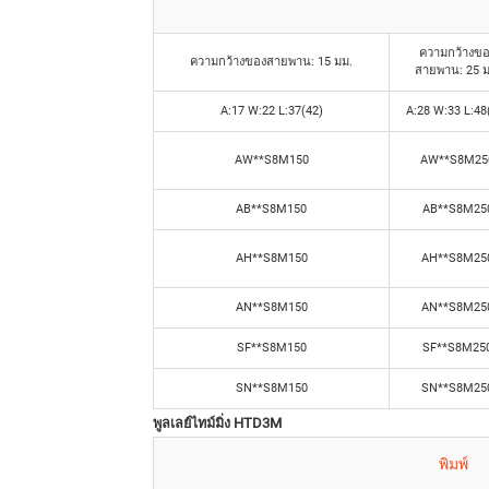
ความกว้างข
ความกว้างของสายพาน: 15 มม.
สายพาน: 25 ม
A:17 W:22 L:37(42)
A:28 W:33 L:48
AW**S8M150
AW**S8M25
AB**S8M150
AB**S8M25
AH**S8M150
AH**S8M25
AN**S8M150
AN**S8M25
SF**S8M150
SF**S8M25
SN**S8M150
SN**S8M25
พูลเลย์ไทม์มิ่ง HTD3M
พิมพ์