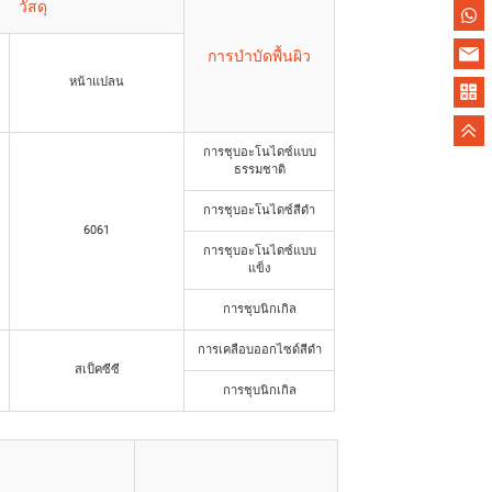
วัสดุ
การบำบัดพื้นผิว
หน้าแปลน
การชุบอะโนไดซ์แบบ
ธรรมชาติ
การชุบอะโนไดซ์สีดำ
6061
การชุบอะโนไดซ์แบบ
แข็ง
การชุบนิกเกิล
การเคลือบออกไซด์สีดำ
สเป็คซีซี
การชุบนิกเกิล