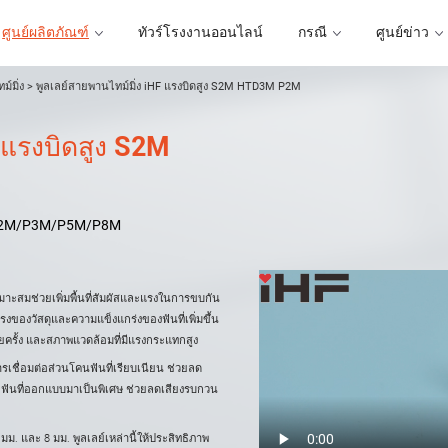
ศูนย์ผลิตภัณฑ์
ทัวร์โรงงานออนไลน์
กรณี
ศูนย์ข่าว
ม์มิ่ง
>
พูลเลย์สายพานไทม์มิ่ง iHF แรงบิดสูง S2M HTD3M P2M
 แรงบิดสูง S2M
ทัวร์โรงงานออนไลน์
กรณี
ศูนย์ข่าว
2M/P3M/P5M/P8M
เหมาะสมช่วยเพิ่มพื้นที่สัมผัสและแรงในการขบกัน
งของวัสดุและความแข็งแกร่งของฟันที่เพิ่มขึ้น
ยครั้ง และสภาพแวดล้อมที่มีแรงกระแทกสูง
ารเชื่อมต่อส่วนโคนฟันที่เรียบเนียน ช่วยลด
อฟันที่ออกแบบมาเป็นพิเศษ ช่วยลดเสียงรบกวน
5 มม. และ 8 มม. พูลเลย์เหล่านี้ให้ประสิทธิภาพ