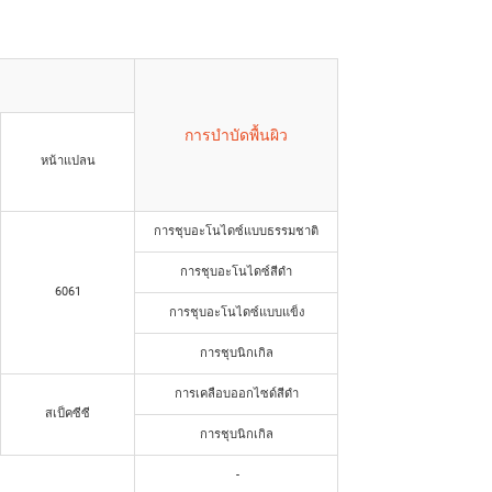
การบำบัดพื้นผิว
หน้าแปลน
การชุบอะโนไดซ์แบบธรรมชาติ
การชุบอะโนไดซ์สีดำ
6061
การชุบอะโนไดซ์แบบแข็ง
การชุบนิกเกิล
การเคลือบออกไซด์สีดำ
สเป็คซีซี
การชุบนิกเกิล
-