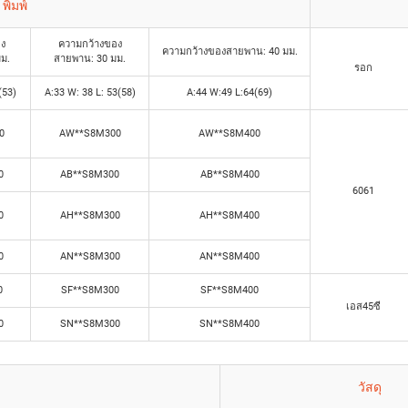
พิมพ์
อง
ความกว้างของ
ความกว้างของสายพาน: 40 มม.
ม.
สายพาน: 30 มม.
รอก
(53)
A:33 W: 38 L: 53(58)
A:44 W:49 L:64(69)
0
AW**S8M300
AW**S8M400
0
AB**S8M300
AB**S8M400
6061
0
AH**S8M300
AH**S8M400
0
AN**S8M300
AN**S8M400
0
SF**S8M300
SF**S8M400
เอส45ซี
0
SN**S8M300
SN**S8M400
วัสดุ